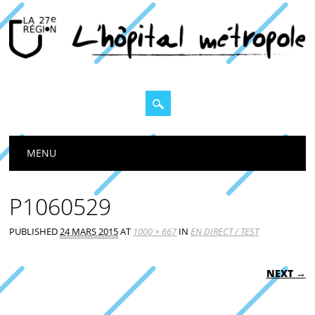
Main menu
MENU
P1060529
PUBLISHED
24 MARS 2015
AT
1000 × 667
IN
EN DIRECT / TEST
NEXT →