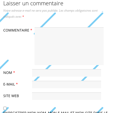
Laisser un commentaire
Votre adresse e-mail ne sera pas publiée.
Les champs obligatoires sont
indiqués avec
*
COMMENTAIRE
*
NOM
*
E-MAIL
*
SITE WEB
ENREGISTRER MON NOM, MON E-MAIL ET MON SITE DANS LE