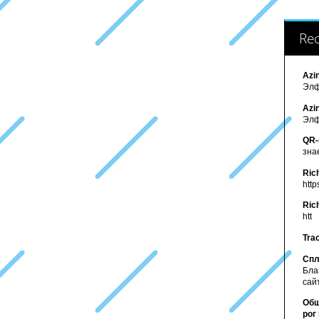
Re
Azi
Элф
Azi
Элф
QR-
зна
Ric
http
Ric
htt
Tra
Спл
Бла
сайт
Обш
рог