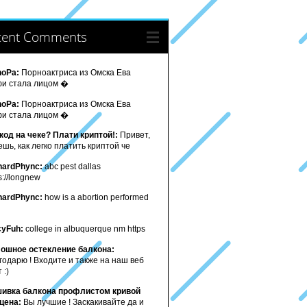
cent Comments
noPa:
Порноактриса из Омска Ева
и стала лицом �
noPa:
Порноактриса из Омска Ева
и стала лицом �
код на чеке? Плати криптой!:
Привет,
ешь, как легко платить криптой че
hardPhync:
abc pest dallas
s://longnew
hardPhync:
how is a abortion performed
cyFuh:
college in albuquerque nm https
ошное остекление балкона:
годарю ! Входите и также на наш веб
 :)
ивка балкона профлистом кривой
 цена:
Вы лучшие ! Заскакивайте да и