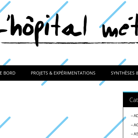
E BORD
PROJETS & EXPÉRIMENTATIONS
SYNTHÈSES 
Cat
– A
– A
– A