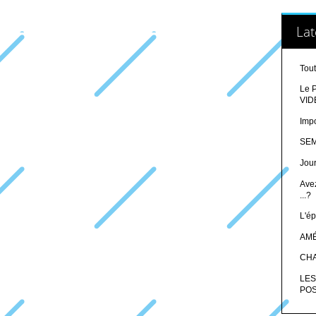
Lat
Tout
Le P
VID
Impo
SEM
Jour
Ave
...?
L'ép
AMÉ
CHA
LES
POS