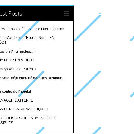
est Posts
 est dans le détail ? - Par Lucille Guitton
etit Marché de l'Hôpital Nord : EN
ÉO !
ssible? Tu rigoles....!
AINE 2 : EN VIDEO !
neys with the Patients
z-vous déjà cherché dans les alentours
i-centre de l'hôpital
NAGER L'ATTENTE
NTIER : LA SIGNALÉTIQUE !
 COULISSES DE LA BALADE DES
SIBLES