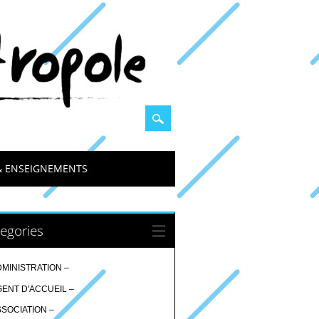
& ENSEIGNEMENTS
egories
DMINISTRATION –
GENT D'ACCUEIL –
SSOCIATION –