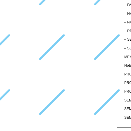
– F
– H
– P
– R
– S
– S
MEM
Not
PRO
PRO
PRO
SEM
SEM
SEM