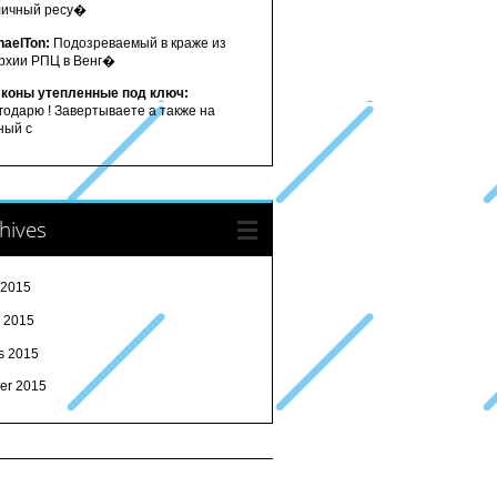
личный ресу�
haelTon:
Подозреваемый в краже из
рхии РПЦ в Венг�
коны утепленные под ключ:
годарю ! Завертываете а также на
ный с
hives
 2015
l 2015
s 2015
ier 2015