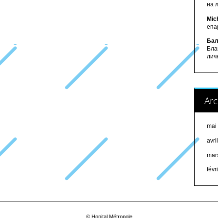
на 
Mic
епа
Бал
Бла
лич
Arc
mai
avri
mar
févr
© Hopital Métropole