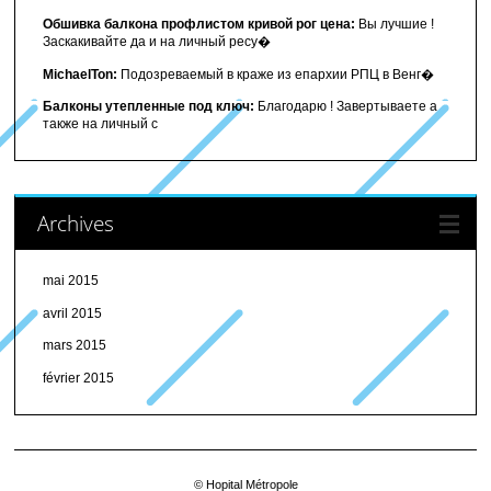
Обшивка балкона профлистом кривой рог цена:
Вы лучшие !
Заскакивайте да и на личный ресу�
MichaelTon:
Подозреваемый в краже из епархии РПЦ в Венг�
Балконы утепленные под ключ:
Благодарю ! Завертываете а
также на личный с
Archives
mai 2015
avril 2015
mars 2015
février 2015
© Hopital Métropole