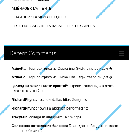
AMÉNAGER L'ATTENTE
CHANTIER : LA SIGNALÉTIQUE !
LES COULISSES DE LA BALADE DES POSSIBLES
Recent Comments
AzinoPa:
Порноактриса из Омска Ева Элфи стала лицом �
AzinoPa:
Порноактриса из Омска Ева Элфи стала лицом �
QR-код на чеке? Плати криптой!:
Привет, знаешь, как легко
платить криптой че
RichardPhync:
abc pest dallas https://longnew
RichardPhync:
how is a abortion performed htt
TracyFuh:
college in albuquerque nm https
Сплошное остекление балкона:
Благодарю ! Входите и также
на наш веб сайт :)