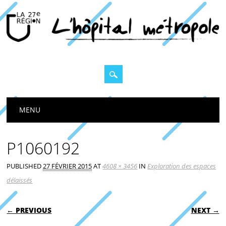
Main menu
MENU
P1060192
PUBLISHED
27 FÉVRIER 2015
AT
4608 × 3456
IN
Exploration des espaces
délaissés
← PREVIOUS
NEXT →