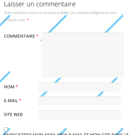
Laisser un commentaire
Votre adresse e-mail ne sera pas publiée.
Les champs obligatoires sont
indiqués avec
*
COMMENTAIRE
*
NOM
*
E-MAIL
*
SITE WEB
ENREGISTRER MON NOM, MON E-MAIL ET MON SITE DANS LE