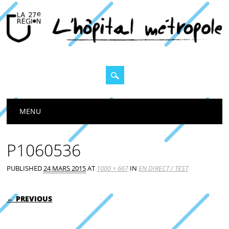
Main menu
MENU
P1060536
PUBLISHED
24 MARS 2015
AT
1000 × 667
IN
EN DIRECT / TEST
← PREVIOUS