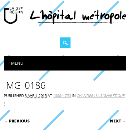
Main menu
MENU
IMG_0186
PUBLISHED
3 AVRIL 2015
AT
1000 × 750
IN
CHANTIER : LA SIGNALÉTIQUE
!
← PREVIOUS
NEXT →