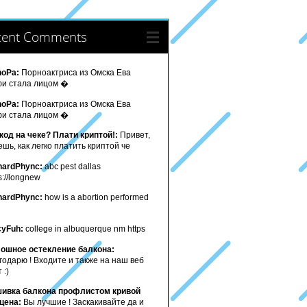
cent Comments
noPa:
Порноактриса из Омска Ева
и стала лицом �
noPa:
Порноактриса из Омска Ева
и стала лицом �
код на чеке? Плати криптой!:
Привет,
ешь, как легко платить криптой че
hardPhync:
abc pest dallas
s://longnew
hardPhync:
how is a abortion performed
cyFuh:
college in albuquerque nm https
ошное остекление балкона:
годарю ! Входите и также на наш веб
 :)
ивка балкона профлистом кривой
 цена:
Вы лучшие ! Заскакивайте да и