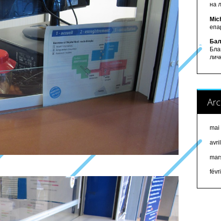
на 
Mic
епа
Бал
Бла
лич
Arc
mai
avri
mar
févr