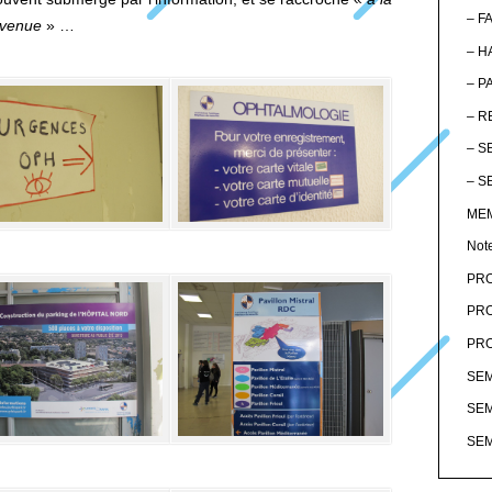
– F
 venue
» …
– H
– P
– R
– S
– S
MEM
Not
PRO
PRO
PRO
SEM
SEM
SEM