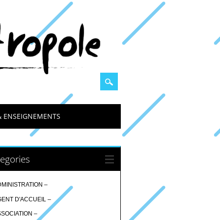
& ENSEIGNEMENTS
egories
DMINISTRATION –
GENT D'ACCUEIL –
SSOCIATION –