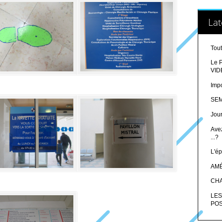
Lat
Tout
Le P
VID
Impo
SEM
Jour
Ave
...?
L'ép
AMÉ
CHA
LES
POS