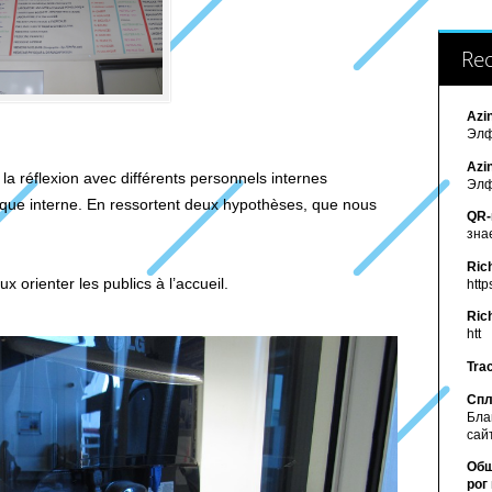
Re
Azi
Элф
Azi
 réflexion avec différents personnels internes
Элф
ique interne. En ressortent deux hypothèses, que nous
QR-
зна
Ric
 orienter les publics à l’accueil.
http
Ric
htt
Tra
Спл
Бла
сайт
Обш
рог