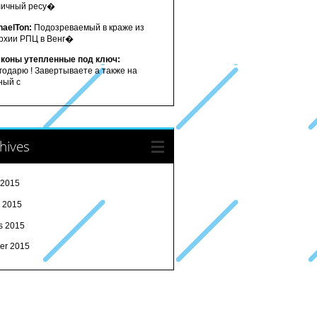
личный ресу�
haelTon:
Подозреваемый в краже из
рхии РПЦ в Венг�
коны утепленные под ключ:
годарю ! Завертываете а также на
ный с
hives
 2015
l 2015
s 2015
ier 2015