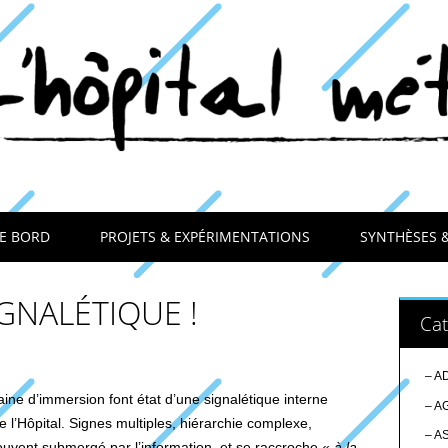
E BORD
PROJETS & EXPÉRIMENTATIONS
SYNTHÈSES 
IGNALÉTIQUE !
Cat
– A
ine d’immersion font état d’une signalétique interne
– A
 l’Hôpital. Signes multiples, hiérarchie complexe,
– A
 souvent submergé par l’information, et se raccroche «
à la