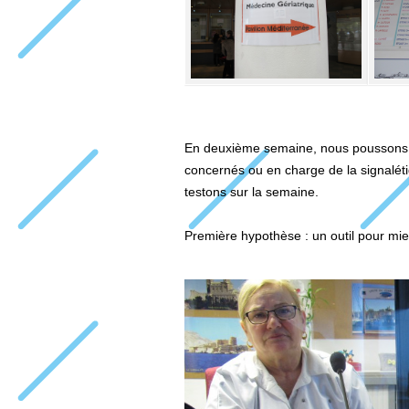
En deuxième semaine, nous poussons la
concernés ou en charge de la signalét
testons sur la semaine.
Première hypothèse : un outil pour mieux