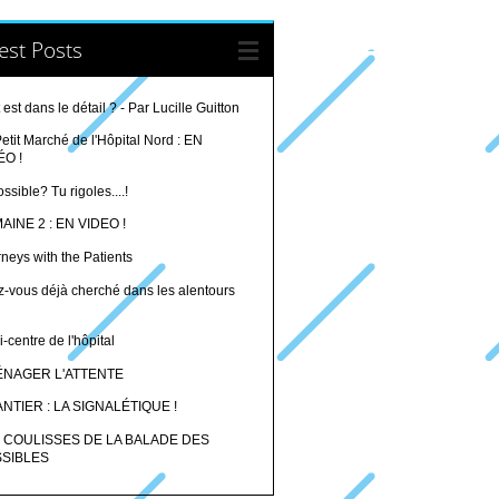
est Posts
 est dans le détail ? - Par Lucille Guitton
etit Marché de l'Hôpital Nord : EN
ÉO !
ssible? Tu rigoles....!
AINE 2 : EN VIDEO !
neys with the Patients
z-vous déjà cherché dans les alentours
i-centre de l'hôpital
NAGER L'ATTENTE
NTIER : LA SIGNALÉTIQUE !
 COULISSES DE LA BALADE DES
SIBLES