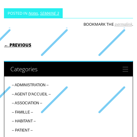
POSTED IN
Notes
,
SEMAINE 3
BOOKMARK THE
permalink
.
POST NAVIGATION
← PREVIOUS
Categories
– ADMINISTRATION –
– AGENT D'ACCUEIL –
– ASSOCIATION –
– FAMILLE –
– HABITANT –
– PATIENT –