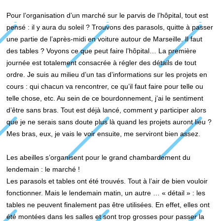
Pour l’organisation d’un marché sur le parvis de l’hôpital, tout est
pensé : il y aura du soleil ? Trouvons des parasols, quitte à passer
une partie de l’après-midi en voiture autour de Marseille. Il faut
des tables ? Voyons ce que peut faire l’hôpital… La première
journée est totalement consacrée à régler des détails de tout
ordre. Je suis au milieu d’un tas d’informations sur les projets en
cours : qui chacun va rencontrer, ce qu’il faut faire pour telle ou
telle chose, etc. Au sein de ce bourdonnement, j’ai le sentiment
d’être sans bras. Tout est déjà lancé, comment y participer alors
que je ne serais sans doute plus là quand les projets auront lieu ?
Mes bras, eux, je vais le voir ensuite, me serviront bien assez.
Les abeilles s’organisent pour le grand chambardement du
lendemain : le marché !
Les parasols et tables ont été trouvés. Tout à l’air de bien vouloir
fonctionner. Mais le lendemain matin, un autre … « détail » : les
tables ne peuvent finalement pas être utilisées. En effet, elles ont
été montées dans les salles et sont trop grosses pour passer la