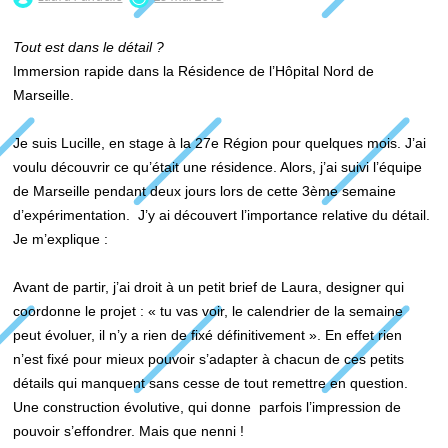
Tout est dans le détail ?
Immersion rapide dans la Résidence de l’Hôpital Nord de
Marseille.
Je suis Lucille, en stage à la 27e Région pour quelques mois. J’ai
voulu découvrir ce qu’était une résidence. Alors, j’ai suivi l’équipe
de Marseille pendant deux jours lors de cette 3ème semaine
d’expérimentation. J’y ai découvert l’importance relative du détail.
Je m’explique :
Avant de partir, j’ai droit à un petit brief de Laura, designer qui
coordonne le projet : « tu vas voir, le calendrier de la semaine
peut évoluer, il n’y a rien de fixé définitivement ». En effet rien
n’est fixé pour mieux pouvoir s’adapter à chacun de ces petits
détails qui manquent sans cesse de tout remettre en question.
Une construction évolutive, qui donne parfois l’impression de
pouvoir s’effondrer. Mais que nenni !