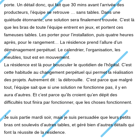
porte. Un détail donc, qui fait que 30 mins avant l’arrivée des
producteurs, l’équipe se retrouve … sans tables. Dans une
quiétude étonnante, une solution sera finalement trouvée. C’est là
que les bras de toute l’équipe entrent en jeux, et portent ces
fameuses tables. Les porter pour l’installation, puis quatre heures
après, pour le rangement… La résidence prend l’allure d’un
déménagement perpétuel. Le calendrier, l’organisation, les
meubles, tout est en mouvement.
La résidence est là pour bousculer le quotidien de l’hôpital. C’est
cette habitude au changement perpétuel qui permet la réalisation
des projets. Autrement dit : la débrouille. C’est parce que malgré
tout, l’équipe sait que si une solution ne fonctionne pas, il y en
aura d’autres. Et c’est parce qu’ils croient qu’en dépit des
difficultés tout finira par fonctionner, que les choses fonctionnent.
Je suis partie mardi soir, mais je suis persuadée que leurs petits
bras ont soulevés d’autres tables, et géré bien d’autres détails qui
font la réussite de la résidence.