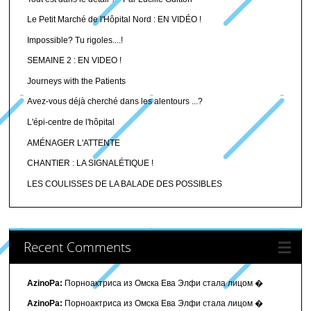
Le Petit Marché de l'Hôpital Nord : EN VIDÉO !
Impossible? Tu rigoles....!
SEMAINE 2 : EN VIDEO !
Journeys with the Patients
Avez-vous déjà cherché dans les alentours ...?
L'épi-centre de l'hôpital
AMÉNAGER L'ATTENTE
CHANTIER : LA SIGNALÉTIQUE !
LES COULISSES DE LA BALADE DES POSSIBLES
Recent Comments
AzinoPa:
Порноактриса из Омска Ева Элфи стала лицом �
AzinoPa:
Порноактриса из Омска Ева Элфи стала лицом �