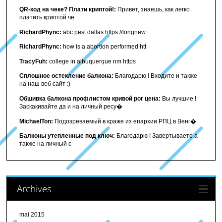
QR-код на чеке? Плати криптой!:
Привет, знаешь, как легко
платить криптой че
RichardPhync:
abc pest dallas https://longnew
RichardPhync:
how is a abortion performed htt
TracyFuh:
college in albuquerque nm https
Сплошное остекление балкона:
Благодарю ! Входите и также
на наш веб сайт :)
Обшивка балкона профлистом кривой рог цена:
Вы лучшие !
Заскакивайте да и на личный ресу�
MichaelTon:
Подозреваемый в краже из епархии РПЦ в Венг�
Балконы утепленные под ключ:
Благодарю ! Завертываете а
также на личный с
Archives
mai 2015