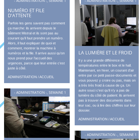
- ADMINISTRATION -
,
SEMAINE 1
- ADMINISTRATION -
,
SEMAINE 1
NUMÉRO ET FILE
D’ATTENTE
Parfois les gens savent pas comment
ça marche: ils arrivent depuis le
bâtiment Mistral et ils sont pas au
courant qu’il faut prendre un numéro.
Alors, il faut expliquer de quoi et
comment, montrer la machine à
LA LUMIÈRE ET LE FROID
numéros et la file. Il arrive aussi qu’on
nous prend pour l’accueil des
Il y a une grande différence de
urgences, parce que leur entrée c’est
températures entre le box et le hall.
juste à côté.
Maintenant, en hiver, un courant d’air
entre par ce petit passe-documents et
ADMINISTRATION / ACCUEIL
vous pouvez y croire ou pas, mais on
a très très froid à cause de ça. Un
autre souci c’est qu’il n’y a pas de
- ADMINISTRATION -
,
SEMAINE 1
lumière du côté de patient: ils arrivent
pas à trouver des documents dans
leur sac, ou à lire des chiffres sur leur
dossier.
ADMINISTRATION / ACCUEIL
- ADMINISTRATION -
,
SEMAINE 1