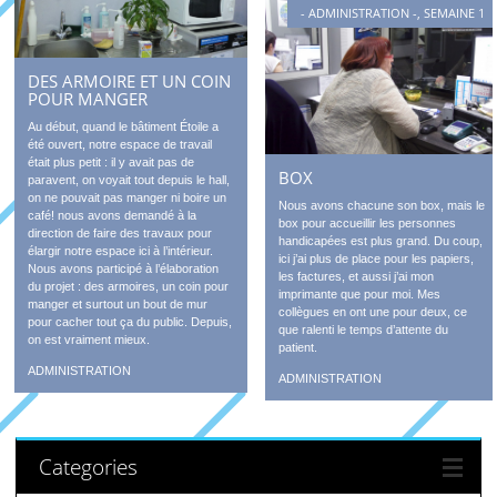
- ADMINISTRATION -
,
SEMAINE 1
DES ARMOIRE ET UN COIN
POUR MANGER
Au début, quand le bâtiment Étoile a
été ouvert, notre espace de travail
était plus petit : il y avait pas de
BOX
paravent, on voyait tout depuis le hall,
on ne pouvait pas manger ni boire un
Nous avons chacune son box, mais le
café! nous avons demandé à la
box pour accueillir les personnes
direction de faire des travaux pour
handicapées est plus grand. Du coup,
élargir notre espace ici à l’intérieur.
ici j’ai plus de place pour les papiers,
Nous avons participé à l’élaboration
les factures, et aussi j’ai mon
du projet : des armoires, un coin pour
imprimante que pour moi. Mes
manger et surtout un bout de mur
collègues en ont une pour deux, ce
pour cacher tout ça du public. Depuis,
que ralenti le temps d’attente du
on est vraiment mieux.
patient.
ADMINISTRATION
ADMINISTRATION
Categories