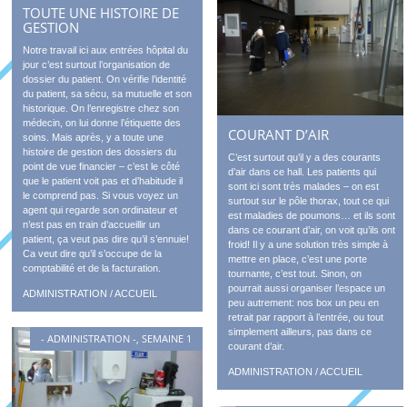
TOUTE UNE HISTOIRE DE
GESTION
Notre travail ici aux entrées hôpital du
jour c’est surtout l’organisation de
dossier du patient. On vérifie l’identité
du patient, sa sécu, sa mutuelle et son
historique. On l’enregistre chez son
médecin, on lui donne l’étiquette des
COURANT D’AIR
soins. Mais après, y a toute une
histoire de gestion des dossiers du
C’est surtout qu’il y a des courants
point de vue financier – c’est le côté
d’air dans ce hall. Les patients qui
que le patient voit pas et d’habitude il
sont ici sont très malades – on est
le comprend pas. Si vous voyez un
surtout sur le pôle thorax, tout ce qui
agent qui regarde son ordinateur et
est maladies de poumons… et ils sont
n’est pas en train d’accueillir un
dans ce courant d’air, on voit qu’ils ont
patient, ça veut pas dire qu’il s’ennuie!
froid! Il y a une solution très simple à
Ca veut dire qu’il s’occupe de la
mettre en place, c’est une porte
comptabilité et de la facturation.
tournante, c’est tout. Sinon, on
pourrait aussi organiser l’espace un
ADMINISTRATION / ACCUEIL
peu autrement: nos box un peu en
retrait par rapport à l’entrée, ou tout
simplement ailleurs, pas dans ce
- ADMINISTRATION -
,
SEMAINE 1
courant d’air.
ADMINISTRATION / ACCUEIL