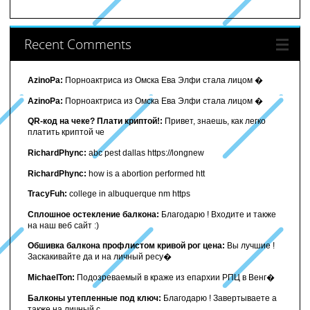
Recent Comments
AzinoPa:
Порноактриса из Омска Ева Элфи стала лицом �
AzinoPa:
Порноактриса из Омска Ева Элфи стала лицом �
QR-код на чеке? Плати криптой!:
Привет, знаешь, как легко
платить криптой че
RichardPhync:
abc pest dallas https://longnew
RichardPhync:
how is a abortion performed htt
TracyFuh:
college in albuquerque nm https
Сплошное остекление балкона:
Благодарю ! Входите и также
на наш веб сайт :)
Обшивка балкона профлистом кривой рог цена:
Вы лучшие !
Заскакивайте да и на личный ресу�
MichaelTon:
Подозреваемый в краже из епархии РПЦ в Венг�
Балконы утепленные под ключ:
Благодарю ! Завертываете а
также на личный с