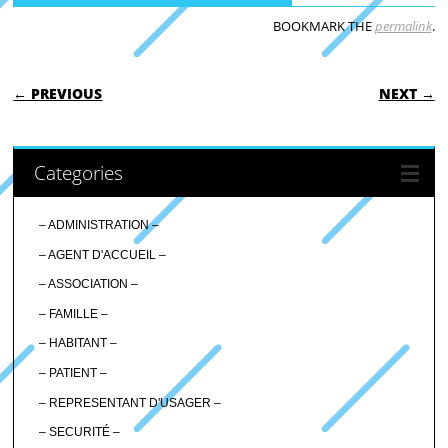
BOOKMARK THE
permalink
.
POST NAVIGATION
← PREVIOUS
NEXT →
Categories
– ADMINISTRATION –
– AGENT D'ACCUEIL –
– ASSOCIATION –
– FAMILLE –
– HABITANT –
– PATIENT –
– REPRESENTANT D'USAGER –
– SECURITÉ –