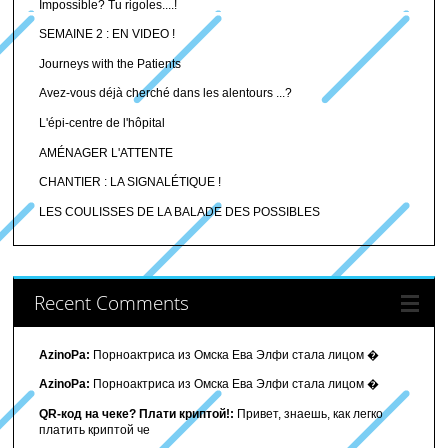
Impossible? Tu rigoles....!
SEMAINE 2 : EN VIDEO !
Journeys with the Patients
Avez-vous déjà cherché dans les alentours ...?
L'épi-centre de l'hôpital
AMÉNAGER L'ATTENTE
CHANTIER : LA SIGNALÉTIQUE !
LES COULISSES DE LA BALADE DES POSSIBLES
Recent Comments
AzinoPa:
Порноактриса из Омска Ева Элфи стала лицом �
AzinoPa:
Порноактриса из Омска Ева Элфи стала лицом �
QR-код на чеке? Плати криптой!:
Привет, знаешь, как легко
платить криптой че