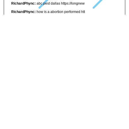
RichardPhync:
abc pest dallas https://longnew
RichardPhync:
how is a abortion performed htt
TracyFuh:
college in albuquerque nm https
Сплошное остекление балкона:
Благодарю ! Входите и также
на наш веб сайт :)
Обшивка балкона профлистом кривой рог цена:
Вы лучшие !
Заскакивайте да и на личный ресу�
MichaelTon:
Подозреваемый в краже из епархии РПЦ в Венг�
Балконы утепленные под ключ:
Благодарю ! Завертываете а
также на личный с
Archives
mai 2015
avril 2015
mars 2015