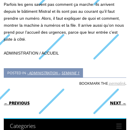
Parfois les gens savent pas comment ça marche: ils arrivent
depuis le bâtiment Mistral et ils sont pas au courant qu’il faut
prendre un numéro. Alors, il faut expliquer de quoi et comment,
montrer la machine à numéros et la file. Il arrive aussi qu’on nous
prend pour l’accueil des urgences, parce que leur entrée c’est
juste à côté.
ADMINISTRATION / ACCUEIL
POSTED IN
- ADMINISTRATION -
,
SEMAINE 1
BOOKMARK THE
permalink
.
POST NAVIGATION
← PREVIOUS
NEXT →
Categories