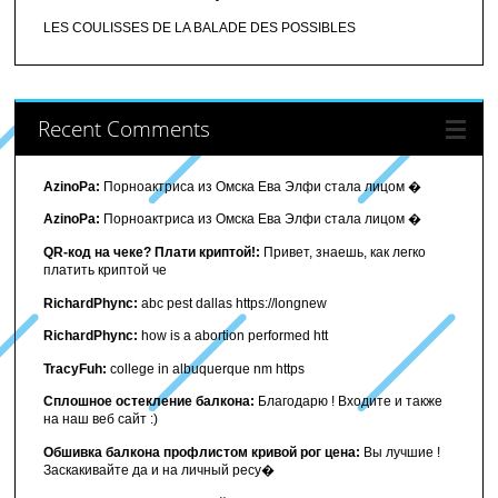
LES COULISSES DE LA BALADE DES POSSIBLES
Recent Comments
AzinoPa:
Порноактриса из Омска Ева Элфи стала лицом �
AzinoPa:
Порноактриса из Омска Ева Элфи стала лицом �
QR-код на чеке? Плати криптой!:
Привет, знаешь, как легко
платить криптой че
RichardPhync:
abc pest dallas https://longnew
RichardPhync:
how is a abortion performed htt
TracyFuh:
college in albuquerque nm https
Сплошное остекление балкона:
Благодарю ! Входите и также
на наш веб сайт :)
Обшивка балкона профлистом кривой рог цена:
Вы лучшие !
Заскакивайте да и на личный ресу�