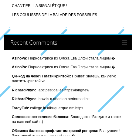
CHANTIER : LA SIGNALÉTIQUE !
LES COULISSES DE LA BALADE DES POSSIBLES
Recent Comments
AzinoPa:
Порноактриса из Омска Ева Элфи стала лицом �
AzinoPa:
Порноактриса из Омска Ева Элфи стала лицом �
QR-код на чеке? Плати криптой!:
Привет, знаешь, как легко
платить криптой че
RichardPhync:
abc pest dallas https://longnew
RichardPhync:
how is a abortion performed htt
TracyFuh:
college in albuquerque nm https
Сплошное остекление балкона:
Благодарю ! Входите и также
на наш веб сайт :)
Обшивка балкона профлистом кривой рог цена:
Вы лучшие !
Заскакивайте да и на личный ресу�