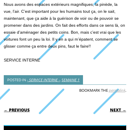
Nous avons des espaces extérieurs magnifiques, la pinède, la
vue, l’air. C’est important pour les humains tout ça, on le sait,
maintenant, que ça aide à la guérison de voir ou de pouvoir se
promener dans des jardins. On fait des efforts dans ce sens là, on
essaie d’aménager des petits coins. Bon, mais c’est vrai que les
voitures font un peu la loi. Il y en a qui m’épatent, comment se
glisser comme ça entre deux pins, faut le faire!!
SERVICE INTERNE
POSTED IN
- SERVICE INTERNE -
,
SEMAINE 1
BOOKMARK THE
permalink
.
POST NAVIGATION
← PREVIOUS
NEXT →