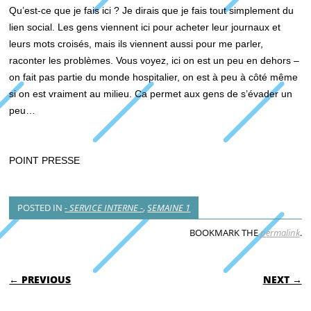
Qu’est-ce que je fais ici ? Je dirais que je fais tout simplement du
lien social. Les gens viennent ici pour acheter leur journaux et
leurs mots croisés, mais ils viennent aussi pour me parler,
raconter les problèmes. Vous voyez, ici on est un peu en dehors –
on fait pas partie du monde hospitalier, on est à peu à côté même
si on est vraiment au milieu. Ca permet aux gens de s’évader un
peu…
POINT PRESSE
POSTED IN
- SERVICE INTERNE -
,
SEMAINE 1
BOOKMARK THE
permalink
.
POST NAVIGATION
← PREVIOUS
NEXT →