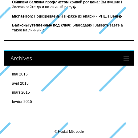
Обшивка балкона профлистом кривой рог цена:
Вы лучшие !
Заскакивайте да и на личный ресу�
MichaelTon:
Подозреваемый в краже из епархии РПЦ в Венг�
Балконы утепленные под ключ:
Благодарю ! Завертываете а
также на личный с
Archives
mai 2015
avril 2015
mars 2015
février 2015
© Hopital Métropole