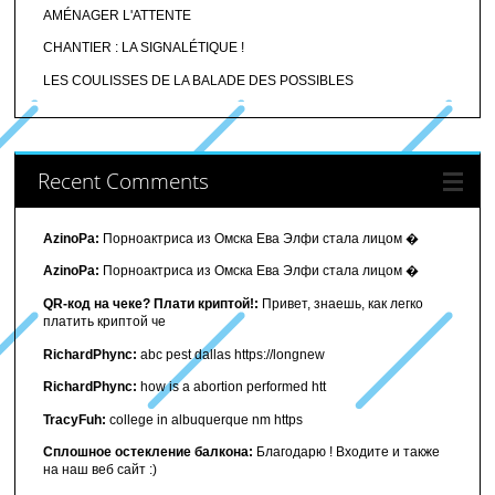
AMÉNAGER L'ATTENTE
CHANTIER : LA SIGNALÉTIQUE !
LES COULISSES DE LA BALADE DES POSSIBLES
Recent Comments
AzinoPa:
Порноактриса из Омска Ева Элфи стала лицом �
AzinoPa:
Порноактриса из Омска Ева Элфи стала лицом �
QR-код на чеке? Плати криптой!:
Привет, знаешь, как легко
платить криптой че
RichardPhync:
abc pest dallas https://longnew
RichardPhync:
how is a abortion performed htt
TracyFuh:
college in albuquerque nm https
Сплошное остекление балкона:
Благодарю ! Входите и также
на наш веб сайт :)