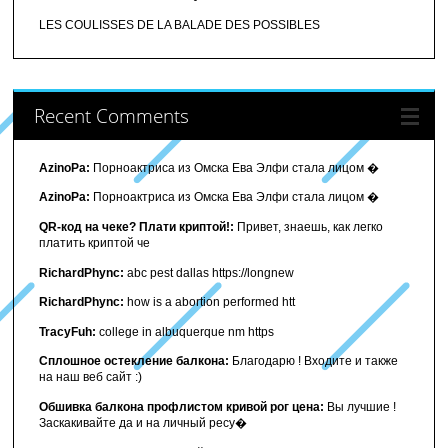
LES COULISSES DE LA BALADE DES POSSIBLES
Recent Comments
AzinoPa:
Порноактриса из Омска Ева Элфи стала лицом �
AzinoPa:
Порноактриса из Омска Ева Элфи стала лицом �
QR-код на чеке? Плати криптой!:
Привет, знаешь, как легко
платить криптой че
RichardPhync:
abc pest dallas https://longnew
RichardPhync:
how is a abortion performed htt
TracyFuh:
college in albuquerque nm https
Сплошное остекление балкона:
Благодарю ! Входите и также
на наш веб сайт :)
Обшивка балкона профлистом кривой рог цена:
Вы лучшие !
Заскакивайте да и на личный ресу�