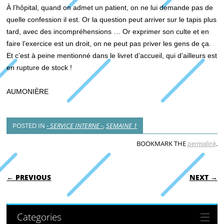
À l’hôpital, quand on admet un patient, on ne lui demande pas de
quelle confession il est. Or la question peut arriver sur le tapis plus
tard, avec des incompréhensions … Or exprimer son culte et en
faire l’exercice est un droit, on ne peut pas priver les gens de ça.
Et c’est à peine mentionné dans le livret d’accueil, qui d’ailleurs est
en rupture de stock !
AUMONIÈRE
POSTED IN
- SERVICE INTERNE -
,
SEMAINE 1
BOOKMARK THE
permalink
.
POST NAVIGATION
← PREVIOUS
NEXT →
Categories