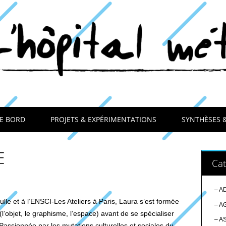
E BORD
PROJETS & EXPÉRIMENTATIONS
SYNTHÈSES 
E
Cat
– A
ulle et à l’ENSCI-Les Ateliers à Paris, Laura s’est formée
– A
l’objet, le graphisme, l’espace) avant de se spécialiser
– A
Passionnée par les mutations culturelles et sociales du