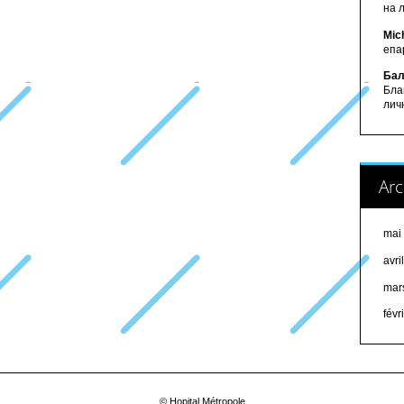
на 
Mic
епа
Бал
Бла
лич
Arc
mai
avri
mar
févr
© Hopital Métropole