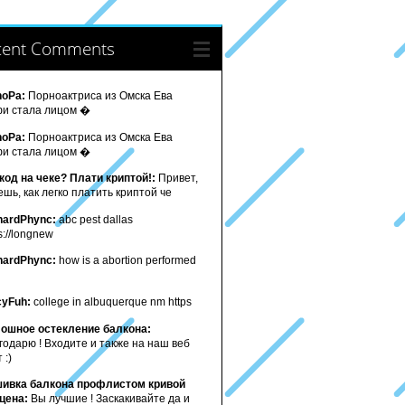
cent Comments
noPa:
Порноактриса из Омска Ева
и стала лицом �
noPa:
Порноактриса из Омска Ева
и стала лицом �
код на чеке? Плати криптой!:
Привет,
ешь, как легко платить криптой че
hardPhync:
abc pest dallas
s://longnew
hardPhync:
how is a abortion performed
cyFuh:
college in albuquerque nm https
ошное остекление балкона:
годарю ! Входите и также на наш веб
 :)
ивка балкона профлистом кривой
 цена:
Вы лучшие ! Заскакивайте да и