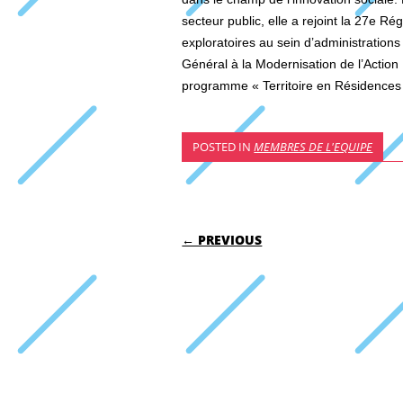
secteur public, elle a rejoint la 27e Ré
exploratoires au sein d’administrations
Général à la Modernisation de l’Action 
programme « Territoire en Résidences
POSTED IN
MEMBRES DE L'EQUIPE
POST NAVIGATI
← PREVIOUS