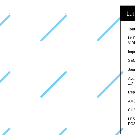
Lat
Tout
Le P
VID
Impo
SEM
Jour
Ave
...?
L'ép
AMÉ
CHA
LES
POS