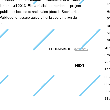
– F
gion en avril 2013. Elle a réalisé de nombreux projets
 publiques locales et nationales (dont le Secrétariat
– H
Publique) et assure aujourd’hui la coordination du
– P
 ».
– R
– S
– S
MEM
BOOKMARK THE
permalink
.
Not
ON
PRO
NEXT →
PRO
PRO
SEM
SEM
SEM