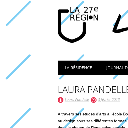
Main menu
LA RÉSIDENCE
JOURNAL D
LAURA PANDELL
Laura Pandelle
3 février 2015
À travers ses études d’arts à l’école Bo
au design sous ses différentes formes (
dans le champ de l’innovation sociale. 