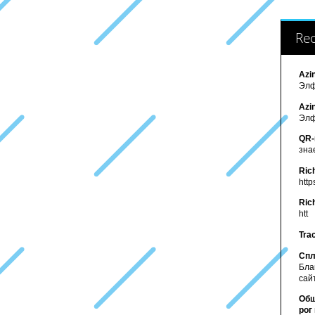
Re
Azi
Элф
Azi
Элф
QR-
зна
Ric
http
Ric
htt
Tra
Спл
Бла
сайт
Обш
рог