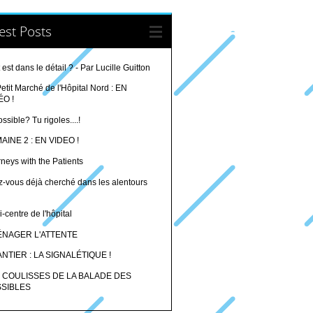
est Posts
 est dans le détail ? - Par Lucille Guitton
etit Marché de l'Hôpital Nord : EN
ÉO !
ssible? Tu rigoles....!
AINE 2 : EN VIDEO !
neys with the Patients
z-vous déjà cherché dans les alentours
i-centre de l'hôpital
NAGER L'ATTENTE
NTIER : LA SIGNALÉTIQUE !
 COULISSES DE LA BALADE DES
SIBLES