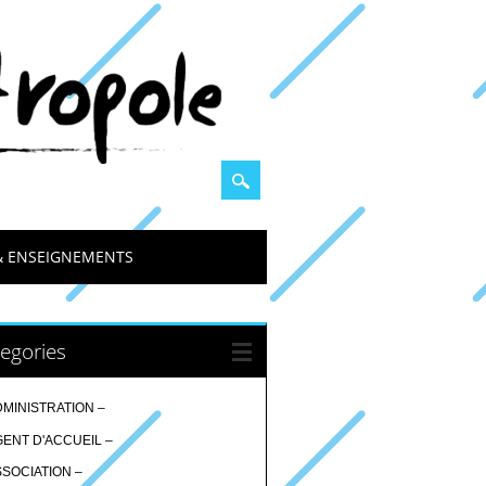
& ENSEIGNEMENTS
egories
DMINISTRATION –
GENT D'ACCUEIL –
SSOCIATION –