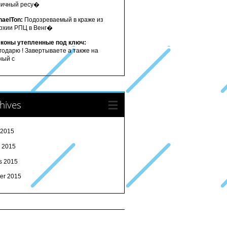
личный ресу�
haelTon:
Подозреваемый в краже из
рхии РПЦ в Венг�
коны утепленные под ключ:
годарю ! Завертываете а также на
ный с
hives
 2015
l 2015
s 2015
ier 2015